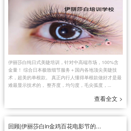
伊丽莎白纯日式美睫培训，针对中高端市场，100%含
金量！ 综合日本极致细节服务＋国内各地顶尖美睫技
术，超美的单根款。 真正内行人懂得单根款做好才是最
难最显示技术的， 整齐度，均匀度，毛尖弧度，...
查看全文 >
回顾|伊丽莎白in金鸡百花电影节的...